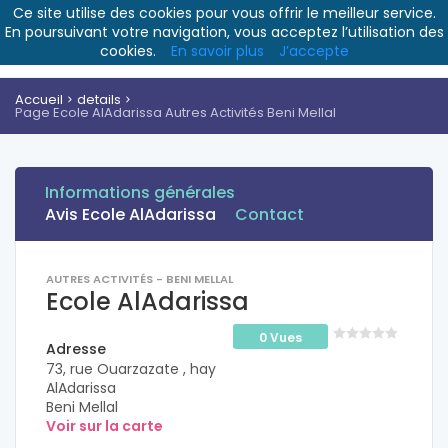
Ce site utilise des cookies pour vous offrir le meilleur service.
En poursuivant votre navigation, vous acceptez l’utilisation des
cookies.
En savoir plus
J’accepte
Accueil
details
Page Ecole AlAdarissa Autres Activités Beni Mellal
Informations générales
Avis Ecole AlAdarissa
Contact
AUTRES ACTIVITÉS - BENI MELLAL
Ecole AlAdarissa
0 Vues
Adresse
73, rue Ouarzazate , hay
AlAdarissa
Beni Mellal
Voir sur la carte