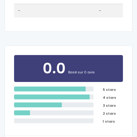
-
-
0.0
Basé sur 0 avis
5 stars
4 stars
3 stars
2 stars
1 stars