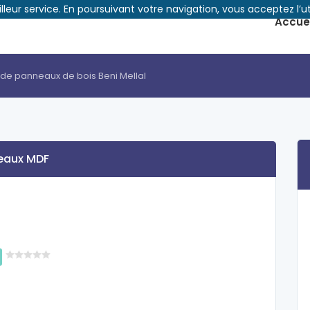
illeur service. En poursuivant votre navigation, vous acceptez l’ut
Accuei
de panneaux de bois Beni Mellal
eaux MDF