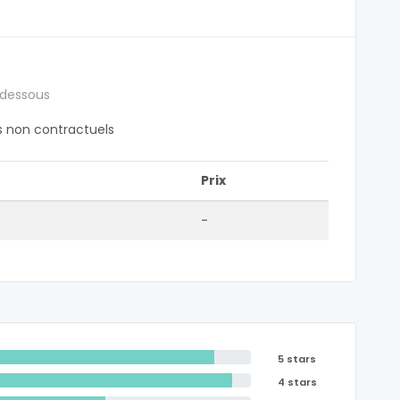
 dessous
fs non contractuels
Prix
-
5 stars
4 stars