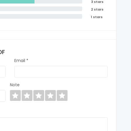
3 stars
2 stars
1 stars
DF
Email *
Note