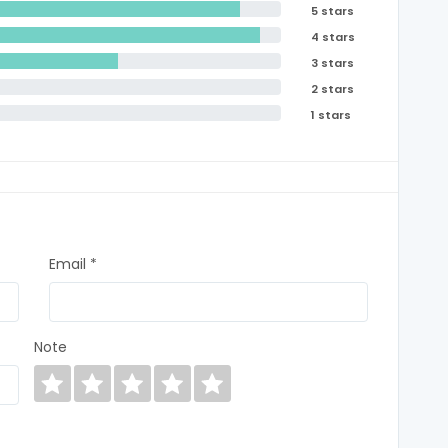
5 stars
4 stars
3 stars
2 stars
1 stars
Email *
Note