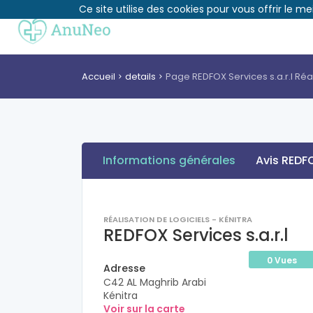
Ce site utilise des cookies pour vous offrir le me
Accueil
details
Page REDFOX Services s.a.r.l Réal
Informations générales
Avis REDFO
RÉALISATION DE LOGICIELS - KÉNITRA
REDFOX Services s.a.r.l
0 Vues
Adresse
C42 AL Maghrib Arabi
Kénitra
Voir sur la carte