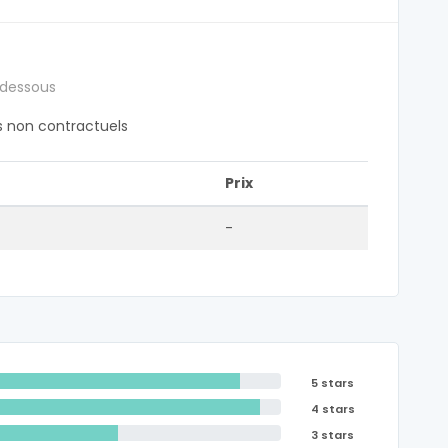
 dessous
fs non contractuels
Prix
-
5 stars
4 stars
3 stars