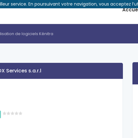
illeur service. En poursuivant votre navigation, vous acceptez l’ut
Accuei
isation de logiciels Kénitra
X Services s.a.r.l