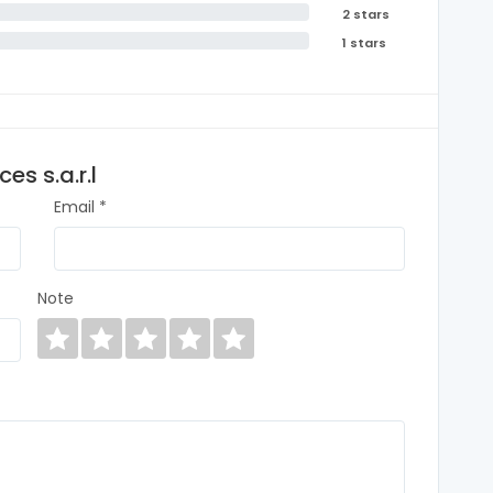
2 stars
1 stars
es s.a.r.l
Email *
Note