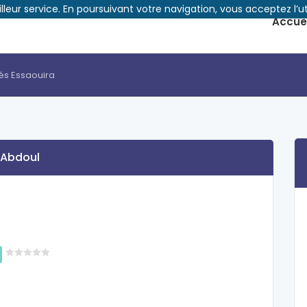
illeur service. En poursuivant votre navigation, vous acceptez l’ut
Accuei
és Essaouira
 Abdoul