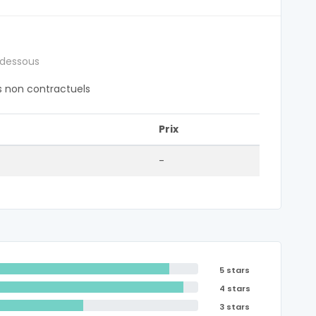
 dessous
fs non contractuels
Prix
-
5 stars
4 stars
3 stars