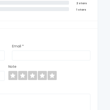
2 stars
1 stars
Email *
Note