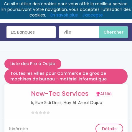
Ce site utilise des cookies pour vous offrir le meilleur service.
En poursuivant votre navigation, vous acceptez l’utilisation des
cookies.
En savoir plus
J’accepte
Liste des Pro à Oujda
Toutes les villes pour Commerce de gros de
machines de bureau - matériel informatique
New-Tec Services
Affilié
5, Rue Sidi Driss, Hay AL Amal Oujda
Itinéraire
Détails