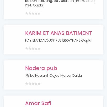
bd Derfoufi, ang. bd Zerktouni, imm. Zinbi ,
1°ét. Oujda
KARIM ET ANAS BATIMENT
HAY ELANDALOUS? RUE ERRAYHANE Oujda
Nadera pub
75 bd.HassanII Oujda Maroc Oujda
Amar Safi