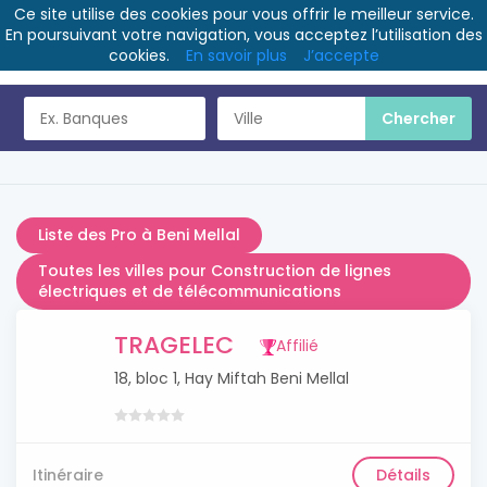
Ce site utilise des cookies pour vous offrir le meilleur service.
En poursuivant votre navigation, vous acceptez l’utilisation des
cookies.
En savoir plus
J’accepte
Liste des Pro à Beni Mellal
Toutes les villes pour Construction de lignes
électriques et de télécommunications
TRAGELEC
Affilié
18, bloc 1, Hay Miftah Beni Mellal
Itinéraire
Détails