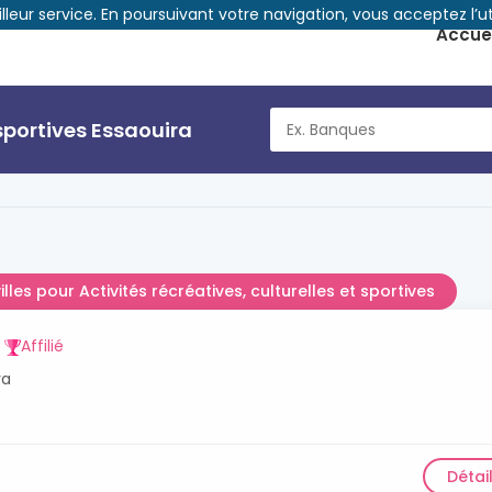
illeur service. En poursuivant votre navigation, vous acceptez l’ut
Accuei
 sportives Essaouira
illes pour Activités récréatives, culturelles et sportives
Affilié
ra
Détai