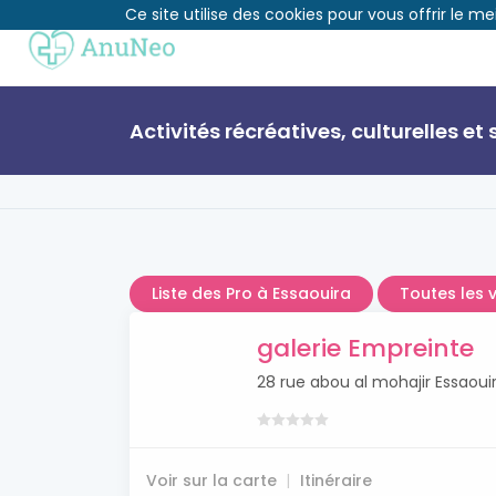
Ce site utilise des cookies pour vous offrir le me
Activités récréatives, culturelles et
Liste des Pro à Essaouira
Toutes les v
galerie Empreinte
28 rue abou al mohajir Essaoui
Voir sur la carte
Itinéraire