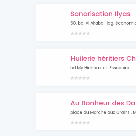
Sonorisation Ilyas
68, bd. Al Akaba , log. économ
Huilerie héritiers C
bd My Hicham, q.i. Essaouira
Au Bonheur des D
place du Marché aux Grains , 