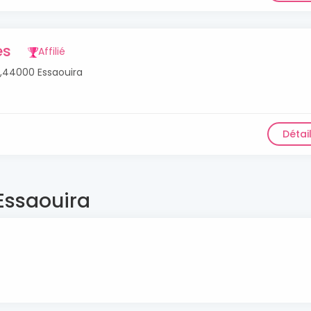
es
Affilié
t5,44000 Essaouira
Détai
 Essaouira