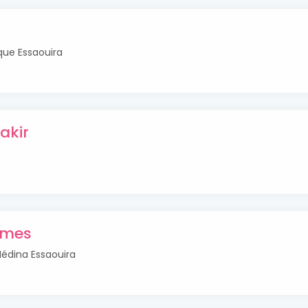
ique Essaouira
hakir
ames
Médina Essaouira