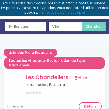
Ce site utilise des cookies pour vous offrir le meilleur service.
En poursuivant votre navigation, vous acceptez l’utilisation des
cookies.
En savoir plus
J’accepte
Liste des Pro à Essaouira
Toutes les villes pour Restauration de type
traditionnel
Les Chandeliers
Affilié
14 rue Laalouj Essaouira
Itinéraire
Détails