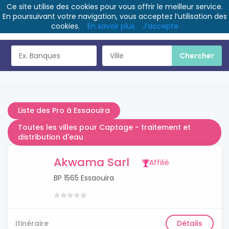
Ce site utilise des cookies pour vous offrir le meilleur service.
En poursuivant votre navigation, vous acceptez l’utilisation des
cookies.
En savoir plus
J’accepte
Liste des Pro à Essaouira
Toutes les villes pour Captage - traitement et
distribution d'eau
Akwama Sarl
Affilié
BP 1565 Essaouira
Itinéraire
Détails